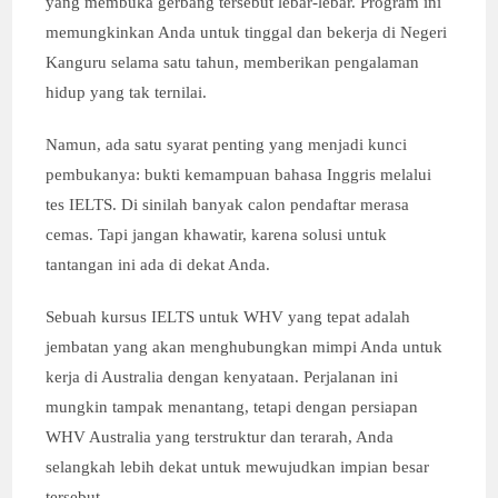
yang membuka gerbang tersebut lebar-lebar. Program ini
memungkinkan Anda untuk tinggal dan bekerja di Negeri
Kanguru selama satu tahun, memberikan pengalaman
hidup yang tak ternilai.
Namun, ada satu syarat penting yang menjadi kunci
pembukanya: bukti kemampuan bahasa Inggris melalui
tes IELTS. Di sinilah banyak calon pendaftar merasa
cemas. Tapi jangan khawatir, karena solusi untuk
tantangan ini ada di dekat Anda.
Sebuah kursus IELTS untuk WHV yang tepat adalah
jembatan yang akan menghubungkan mimpi Anda untuk
kerja di Australia dengan kenyataan. Perjalanan ini
mungkin tampak menantang, tetapi dengan persiapan
WHV Australia yang terstruktur dan terarah, Anda
selangkah lebih dekat untuk mewujudkan impian besar
tersebut.