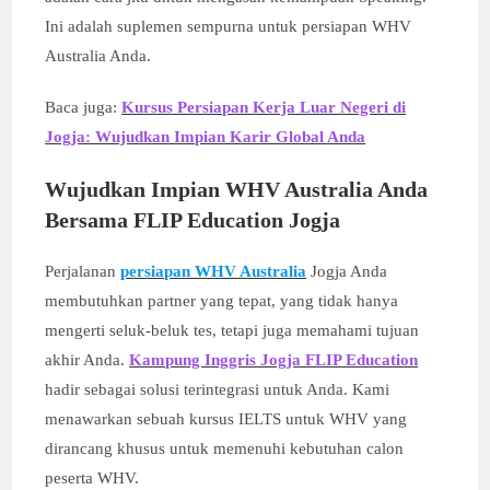
Ini adalah suplemen sempurna untuk persiapan WHV
Australia Anda.
Baca juga:
Kursus Persiapan Kerja Luar Negeri di
Jogja: Wujudkan Impian Karir Global Anda
Wujudkan Impian WHV Australia Anda
Bersama FLIP Education Jogja
Perjalanan
persiapan WHV Australia
Jogja Anda
membutuhkan partner yang tepat, yang tidak hanya
mengerti seluk-beluk tes, tetapi juga memahami tujuan
akhir Anda.
Kampung Inggris Jogja FLIP Education
hadir sebagai solusi terintegrasi untuk Anda. Kami
menawarkan sebuah kursus IELTS untuk WHV yang
dirancang khusus untuk memenuhi kebutuhan calon
peserta WHV.