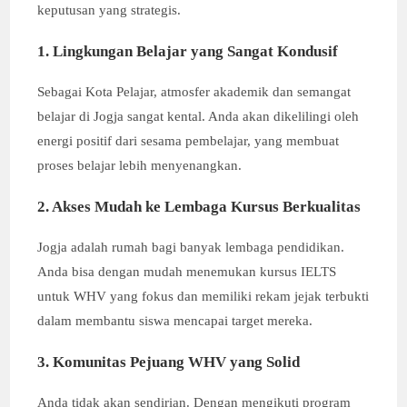
keputusan yang strategis.
1. Lingkungan Belajar yang Sangat Kondusif
Sebagai Kota Pelajar, atmosfer akademik dan semangat
belajar di Jogja sangat kental. Anda akan dikelilingi oleh
energi positif dari sesama pembelajar, yang membuat
proses belajar lebih menyenangkan.
2. Akses Mudah ke Lembaga Kursus Berkualitas
Jogja adalah rumah bagi banyak lembaga pendidikan.
Anda bisa dengan mudah menemukan kursus IELTS
untuk WHV yang fokus dan memiliki rekam jejak terbukti
dalam membantu siswa mencapai target mereka.
3. Komunitas Pejuang WHV yang Solid
Anda tidak akan sendirian. Dengan mengikuti program