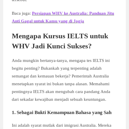
Baca juga:
Persiapan WHV ke Australia: Panduan Jitu
Anti Gagal untuk Kamu yang di Jogja
Mengapa Kursus IELTS untuk
WHV Jadi Kunci Sukses?
Anda mungkin bertanya-tanya, mengapa tes IELTS ini
begitu penting? Bukankah yang terpenting adalah
semangat dan kemauan bekerja? Pemerintah Australia
menetapkan syarat ini bukan tanpa alasan. Memahami
pentingnya IELTS akan mengubah cara pandang Anda
dari sekadar kewajiban menjadi sebuah keuntungan.
1. Sebagai Bukti Kemampuan Bahasa yang Sah
Ini adalah syarat mutlak dari imigrasi Australia. Mereka