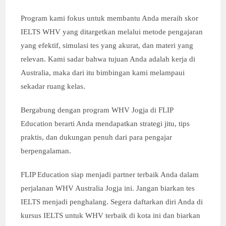
Program kami fokus untuk membantu Anda meraih skor
IELTS WHV yang ditargetkan melalui metode pengajaran
yang efektif, simulasi tes yang akurat, dan materi yang
relevan. Kami sadar bahwa tujuan Anda adalah kerja di
Australia, maka dari itu bimbingan kami melampaui
sekadar ruang kelas.
Bergabung dengan program WHV Jogja di FLIP
Education berarti Anda mendapatkan strategi jitu, tips
praktis, dan dukungan penuh dari para pengajar
berpengalaman.
FLIP Education siap menjadi partner terbaik Anda dalam
perjalanan WHV Australia Jogja ini. Jangan biarkan tes
IELTS menjadi penghalang. Segera daftarkan diri Anda di
kursus IELTS untuk WHV terbaik di kota ini dan biarkan