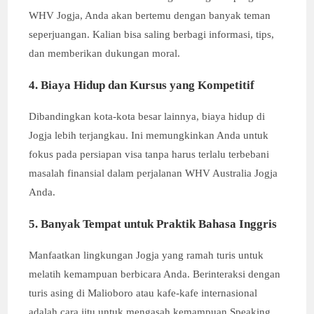
WHV Jogja, Anda akan bertemu dengan banyak teman
seperjuangan. Kalian bisa saling berbagi informasi, tips,
dan memberikan dukungan moral.
4. Biaya Hidup dan Kursus yang Kompetitif
Dibandingkan kota-kota besar lainnya, biaya hidup di
Jogja lebih terjangkau. Ini memungkinkan Anda untuk
fokus pada persiapan visa tanpa harus terlalu terbebani
masalah finansial dalam perjalanan WHV Australia Jogja
Anda.
5. Banyak Tempat untuk Praktik Bahasa Inggris
Manfaatkan lingkungan Jogja yang ramah turis untuk
melatih kemampuan berbicara Anda. Berinteraksi dengan
turis asing di Malioboro atau kafe-kafe internasional
adalah cara jitu untuk mengasah kemampuan Speaking.