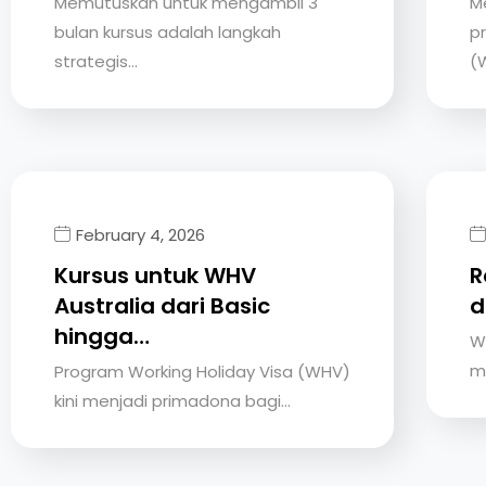
Memutuskan untuk mengambil 3
M
bulan kursus adalah langkah
p
strategis…
(
February 4, 2026
Kursus untuk WHV
R
Australia dari Basic
d
hingga…
W
m
Program Working Holiday Visa (WHV)
kini menjadi primadona bagi…