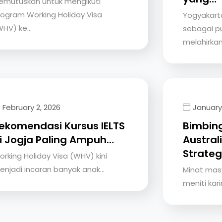
emutuskan untuk mengikuti
rogram Working Holiday Visa
Yogyakarta
WHV) ke…
sebagai p
melahirka
February 2, 2026
January 
ekomendasi Kursus IELTS
Bimbing
i Jogja Paling Ampuh…
Australi
Strateg
orking Holiday Visa (WHV) kini
enjadi incaran banyak anak…
Minat mas
meniti kari