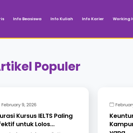
is
Info Beasiswa
Info Kuliah
Info Karier
Working H
rtikel Populer
February 9, 2026
February
urasi Kursus IELTS Paling
Keuntun
fektif untuk Lolos…
Kampun
yang…