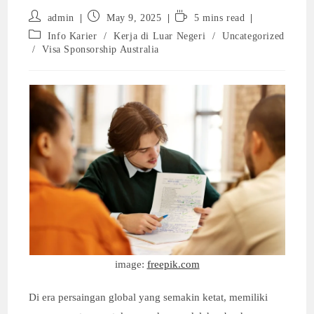
Post
Post
Reading
admin
May 9, 2025
5 mins read
author:
published:
time:
Post
Info Karier
/
Kerja di Luar Negeri
/
Uncategorized
category:
/
Visa Sponsorship Australia
image:
freepik.com
Di era persaingan global yang semakin ketat, memiliki