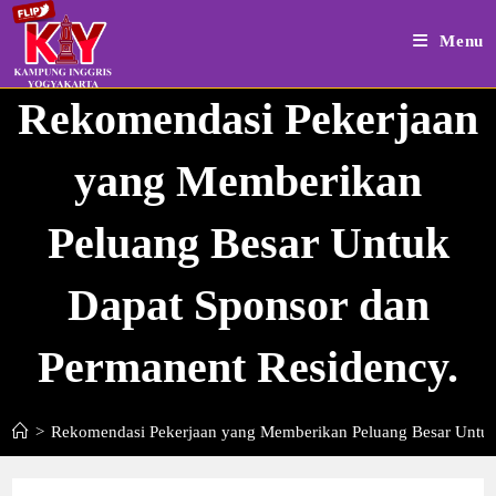
Skip
to
Menu
content
Rekomendasi Pekerjaan
yang Memberikan
Peluang Besar Untuk
Dapat Sponsor dan
Permanent Residency.
>
Rekomendasi Pekerjaan yang Memberikan Peluang Besar Untuk