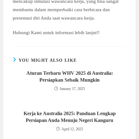
mencakup simulasi wawancara kerja, yang bisa sangat
membantu dalam memperbaiki cara berbicara dan
presentasi diri Anda saat wawancara kerja.
Hubungi Kami untuk informasi lebih lanjut!!
YOU MIGHT ALSO LIKE
Aturan Terbaru WHV 2025 di Australia:
Persiapkan Sebaik Mungkin
January 17, 2025
Kerja ke Australia 2025: Panduan Lengkap
Persiapan Anda Menuju Negeri Kanguru
April 12, 2025