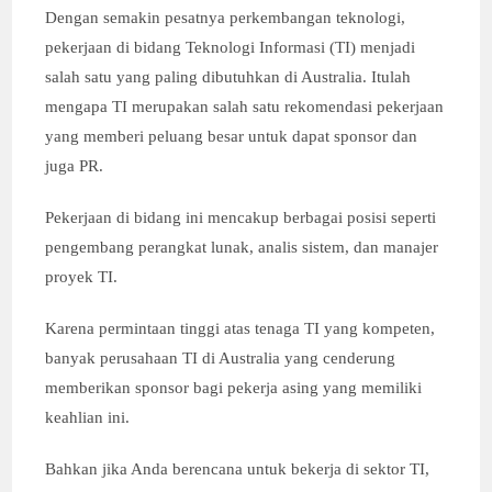
Dengan semakin pesatnya perkembangan teknologi,
pekerjaan di bidang Teknologi Informasi (TI) menjadi
salah satu yang paling dibutuhkan di Australia. Itulah
mengapa TI merupakan salah satu rekomendasi pekerjaan
yang memberi peluang besar untuk dapat sponsor dan
juga PR.
Pekerjaan di bidang ini mencakup berbagai posisi seperti
pengembang perangkat lunak, analis sistem, dan manajer
proyek TI.
Karena permintaan tinggi atas tenaga TI yang kompeten,
banyak perusahaan TI di Australia yang cenderung
memberikan sponsor bagi pekerja asing yang memiliki
keahlian ini.
Bahkan jika Anda berencana untuk bekerja di sektor TI,