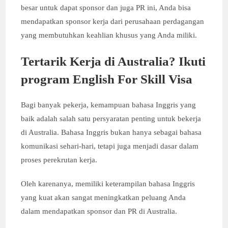
besar untuk dapat sponsor dan juga PR ini, Anda bisa
mendapatkan sponsor kerja dari perusahaan perdagangan
yang membutuhkan keahlian khusus yang Anda miliki.
Tertarik Kerja di Australia? Ikuti
program English For Skill Visa
Bagi banyak pekerja, kemampuan bahasa Inggris yang
baik adalah salah satu persyaratan penting untuk bekerja
di Australia. Bahasa Inggris bukan hanya sebagai bahasa
komunikasi sehari-hari, tetapi juga menjadi dasar dalam
proses perekrutan kerja.
Oleh karenanya, memiliki keterampilan bahasa Inggris
yang kuat akan sangat meningkatkan peluang Anda
dalam mendapatkan sponsor dan PR di Australia.