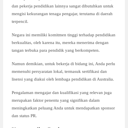
dan pekerja pendidikan lainnya sangat dibutuhkan untuk
mengisi kekurangan tenaga pengajar, terutama di daerah
terpencil.
Negara ini memiliki komitmen tinggi terhadap pendidikan
berkualitas, oleh karena itu, mereka menerima dengan
tangan terbuka para pendidik yang berkompeten.
Namun demikian, untuk bekerja di bidang ini, Anda perlu
memenuhi persyaratan lokal, termasuk sertifikasi dan
lisensi yang diakui oleh lembaga pendidikan di Australia.
Pengalaman mengajar dan kualifikasi yang relevan juga
merupakan faktor penentu yang signifikan dalam
meningkatkan peluang Anda untuk mendapatkan sponsor
dan status PR.