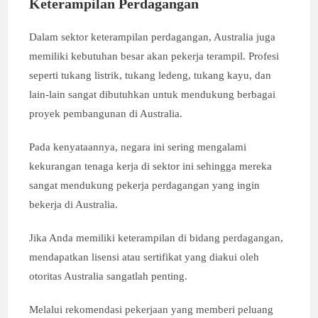
Keterampilan Perdagangan
Dalam sektor keterampilan perdagangan, Australia juga
memiliki kebutuhan besar akan pekerja terampil. Profesi
seperti tukang listrik, tukang ledeng, tukang kayu, dan
lain-lain sangat dibutuhkan untuk mendukung berbagai
proyek pembangunan di Australia.
Pada kenyataannya, negara ini sering mengalami
kekurangan tenaga kerja di sektor ini sehingga mereka
sangat mendukung pekerja perdagangan yang ingin
bekerja di Australia.
Jika Anda memiliki keterampilan di bidang perdagangan,
mendapatkan lisensi atau sertifikat yang diakui oleh
otoritas Australia sangatlah penting.
Melalui rekomendasi pekerjaan yang memberi peluang