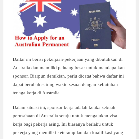
Daftar ini berisi pekerjaan-pekerjaan yang dibutuhkan di
Australia dan memiliki peluang besar untuk mendapatkan
sponsor. Biarpun demikian, perlu dicatat bahwa daftar ini
dapat berubah seiring waktu sesuai dengan kebutuhan
tenaga kerja di Australia.
Dalam situasi ini, sponsor kerja adalah ketika sebuah
perusahaan di Australia setuju untuk mengajukan visa
kerja bagi pekerja asing. Ini biasanya berlaku untuk
pekerja yang memiliki keterampilan dan kualifikasi yang