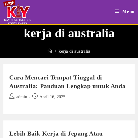
Skip
to
Menu
content
kerja di australia
>
kerja di australia
Cara Mencari Tempat Tinggal di
Australia: Panduan Lengkap untuk Anda
Post
Post
admin
April 16, 2025
author:
published:
Lebih Baik Kerja di Jepang Atau