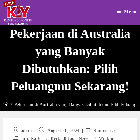
Skip
to
Menu
content
Pekerjaan di Australia
yang Banyak
Dibutuhkan: Pilih
Peluangmu Sekarang!
>
Pekerjaan di Australia yang Banyak Dibutuhkan: Pilih Peluang
Post
Post
Reading
admin
August 28, 2024
4 mins read
author:
published:
time:
Post
Info Karier
/
Kerja di Luar Negeri
/
Working