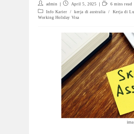
Post
Post
Reading
admin
April 5, 2025
6 mins read
author:
published:
time:
Post
Info Karier
/
kerja di australia
/
Kerja di L
category:
Working Holiday Visa
ima