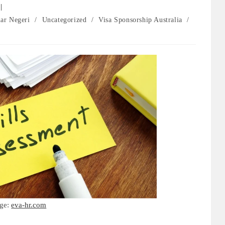
uar Negeri
/
Uncategorized
/
Visa Sponsorship Australia
/
ge:
eva-hr.com