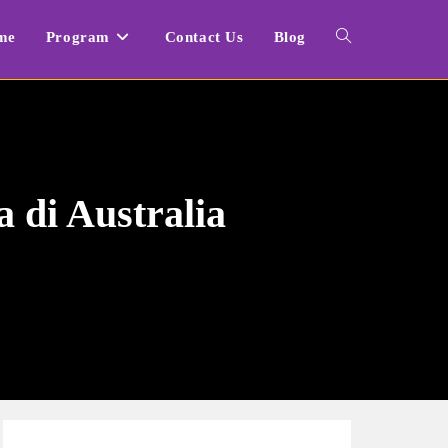
me
Program
Contact Us
Blog
Toggle
website
search
 di Australia