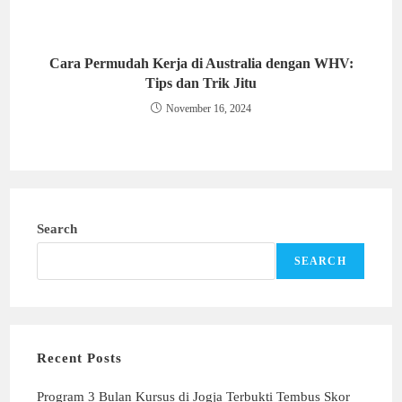
Cara Permudah Kerja di Australia dengan WHV:
Tips dan Trik Jitu
November 16, 2024
Search
SEARCH
Recent Posts
Program 3 Bulan Kursus di Jogja Terbukti Tembus Skor