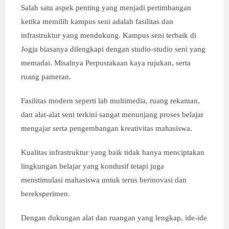
Salah satu aspek penting yang menjadi pertimbangan
ketika memilih kampus seni adalah fasilitas dan
infrastruktur yang mendukung. Kampus seni terbaik di
Jogja biasanya dilengkapi dengan studio-studio seni yang
memadai. Misalnya Perpustakaan kaya rujukan, serta
ruang pameran.
Fasilitas modern seperti lab multimedia, ruang rekaman,
dan alat-alat seni terkini sangat menunjang proses belajar
mengajar serta pengembangan kreativitas mahasiswa.
Kualitas infrastruktur yang baik tidak hanya menciptakan
lingkungan belajar yang kondusif tetapi juga
menstimulasi mahasiswa untuk terus berinovasi dan
bereksperimen.
Dengan dukungan alat dan ruangan yang lengkap, ide-ide