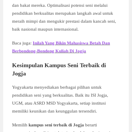
dan bakat mereka. Optimalisasi potensi seni melalui
pendidikan berkualitas merupakan langkah awal untuk
meraih mimpi dan mengukir prestasi dalam kancah seni,
baik nasional maupun internasional.
Baca juga:
Inilah Yang Bikin Mahasiswa Betah Dan
Berbondong-Bondong Kuliah Di Jogja
Kesimpulan
Kampus Seni Terbaik di
Jogja
Yogyakarta menyediakan berbagai pilihan untuk
pendidikan seni yang berkualitas. Baik itu ISI Jogja,
UGM, atau ASRD MSD Yogyakarta, setiap institusi
memiliki keunikan dan keunggulan tersendiri.
Memilih
kampus seni terbaik di Jogja
berarti