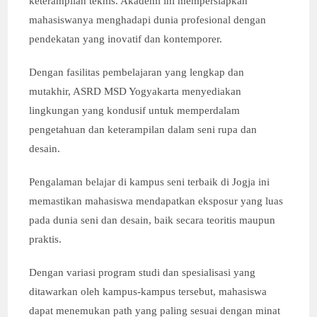
keterampilan teknis. Akademi ini mempersiapkan
mahasiswanya menghadapi dunia profesional dengan
pendekatan yang inovatif dan kontemporer.
Dengan fasilitas pembelajaran yang lengkap dan
mutakhir, ASRD MSD Yogyakarta menyediakan
lingkungan yang kondusif untuk memperdalam
pengetahuan dan keterampilan dalam seni rupa dan
desain.
Pengalaman belajar di kampus seni terbaik di Jogja ini
memastikan mahasiswa mendapatkan eksposur yang luas
pada dunia seni dan desain, baik secara teoritis maupun
praktis.
Dengan variasi program studi dan spesialisasi yang
ditawarkan oleh kampus-kampus tersebut, mahasiswa
dapat menemukan path yang paling sesuai dengan minat