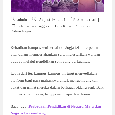
Post
Post
Reading
admin
August 16, 2024
5 mins read
author:
published:
time:
Post
Info Bahasa Inggris
/
Info Kuliah
/
Kuliah di
category:
Dalam Negeri
Kehadiran kampus seni terbaik di Jogja telah berperan
vital dalam mempertahankan serta melestarikan warisan
budaya melalui pendidikan seni yang berkualitas.
Lebih dari itu, kampus-kampus ini turut menyediakan
platform bagi para mahasiswa untuk mengembangkan
bakat dan minat mereka dalam berbagai bidang seni. Baik
itu musik, tari, teater, hingga seni rupa dan desain.
Baca juga:
Perbedaan Pendidikan di Negara Maju dan
Negara Berkembang