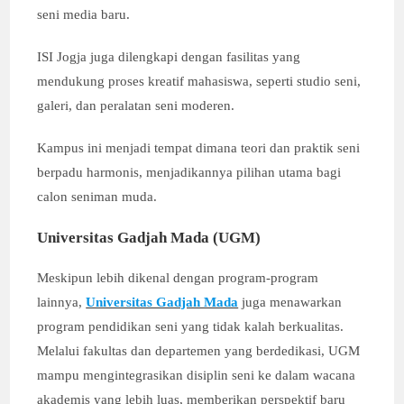
seni media baru.
ISI Jogja juga dilengkapi dengan fasilitas yang
mendukung proses kreatif mahasiswa, seperti studio seni,
galeri, dan peralatan seni moderen.
Kampus ini menjadi tempat dimana teori dan praktik seni
berpadu harmonis, menjadikannya pilihan utama bagi
calon seniman muda.
Universitas Gadjah Mada (UGM)
Meskipun lebih dikenal dengan program-program
lainnya,
Universitas Gadjah Mada
juga menawarkan
program pendidikan seni yang tidak kalah berkualitas.
Melalui fakultas dan departemen yang berdedikasi, UGM
mampu mengintegrasikan disiplin seni ke dalam wacana
akademis yang lebih luas, memberikan perspektif baru