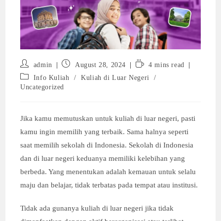
Post
Post
Reading
admin
August 28, 2024
4 mins read
author:
published:
time:
Post
Info Kuliah
/
Kuliah di Luar Negeri
/
category:
Uncategorized
Jika kamu memutuskan untuk kuliah di luar negeri, pasti
kamu ingin memilih yang terbaik. Sama halnya seperti
saat memilih sekolah di Indonesia. Sekolah di Indonesia
dan di luar negeri keduanya memiliki kelebihan yang
berbeda. Yang menentukan adalah kemauan untuk selalu
maju dan belajar, tidak terbatas pada tempat atau institusi.
Tidak ada gunanya kuliah di luar negeri jika tidak