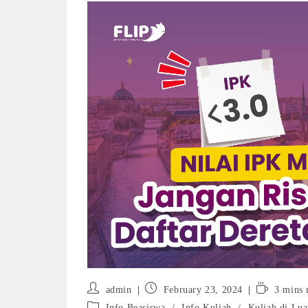
Post
Post
Reading
admin
February 23, 2024
3 mins 
author:
published:
time:
Post
Info Beasiswa
/
Info Kuliah
/
Kuliah di Lua