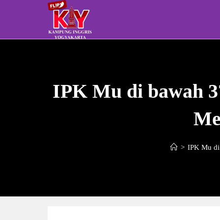
Skip
to
content
IPK Mu di bawah 3?
Me
>
IPK Mu di