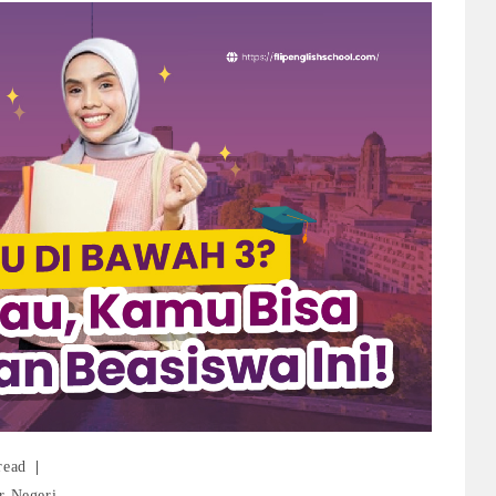
read
r Negeri