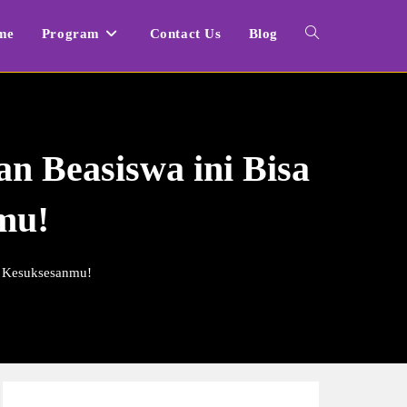
me
Program
Contact Us
Blog
Toggle
website
n Beasiswa ini Bisa
search
mu!
u Kesuksesanmu!