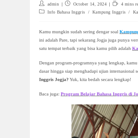
Post
Post
Reading
admin
October 14, 2024
4 mins r
author:
published:
time:
Post
Info Bahasa Inggris
/
Kampung Inggris
/
Ka
category:
Kamu mungkin sudah sering dengar soal
Kampung
ini adalah Pare, tapi sekarang Jogja juga punya v
satu tempat terbaik yang bisa kamu pilih adalah
Ka
Dengan program-programnya yang lengkap, kamu 
dasar hingga siap menghadapi ujian internasional s
Inggris Jogja?
Yuk, kita bedah secara lengkap!
Baca juga:
Program Belajar Bahasa Inggris di Jo