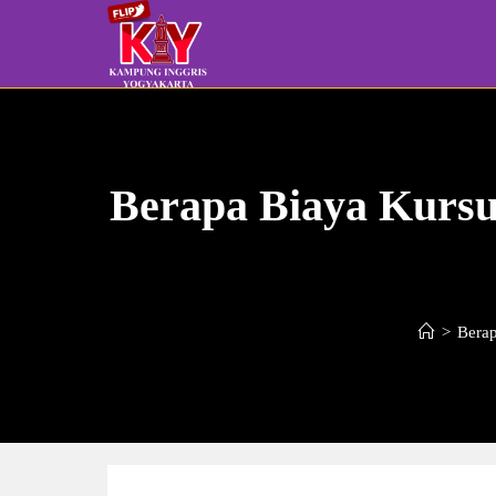
Skip
to
content
Berapa Biaya Kursu
>
Berap