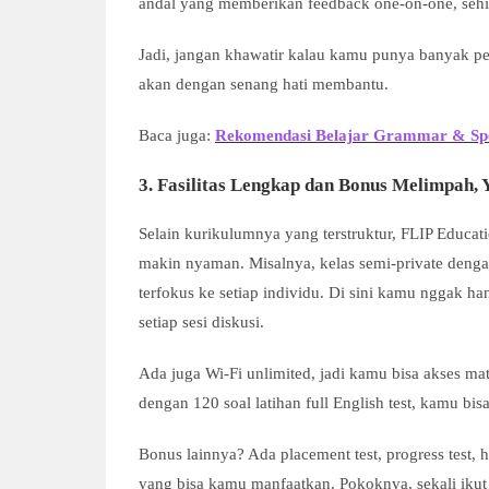
andal yang memberikan feedback one-on-one, sehi
Jadi, jangan khawatir kalau kamu punya banyak per
akan dengan senang hati membantu.
Baca juga:
Rekomendasi Belajar Grammar & Spe
3. Fasilitas Lengkap dan Bonus Melimpah,
Selain kurikulumnya yang terstruktur, FLIP Educati
makin nyaman. Misalnya, kelas semi-private dengan 
terfokus ke setiap individu. Di sini kamu nggak han
setiap sesi diskusi.
Ada juga Wi-Fi unlimited, jadi kamu bisa akses m
dengan 120 soal latihan full English test, kamu
Bonus lainnya? Ada placement test, progress test
yang bisa kamu manfaatkan. Pokoknya, sekali ikut