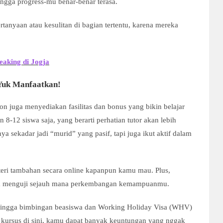
ngga progress-mu benar-benar terasa.
tanyaan atau kesulitan di bagian tertentu, karena mereka
aking di Jogja
 Yuk Manfaatkan!
on juga menyediakan fasilitas dan bonus yang bikin belajar
8-12 siswa saja, yang berarti perhatian tutor akan lebih
ya sekadar jadi “murid” yang pasif, tapi juga ikut aktif dalam
ateri tambahan secara online kapanpun kamu mau. Plus,
 bisa menguji sejauh mana perkembangan kemampuanmu.
, hingga bimbingan beasiswa dan Working Holiday Visa (WHV)
 kursus di sini, kamu dapat banyak keuntungan yang nggak