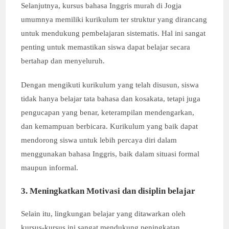
Selanjutnya, kursus bahasa Inggris murah di Jogja
umumnya memiliki kurikulum ter struktur yang dirancang
untuk mendukung pembelajaran sistematis. Hal ini sangat
penting untuk memastikan siswa dapat belajar secara
bertahap dan menyeluruh.
Dengan mengikuti kurikulum yang telah disusun, siswa
tidak hanya belajar tata bahasa dan kosakata, tetapi juga
pengucapan yang benar, keterampilan mendengarkan,
dan kemampuan berbicara. Kurikulum yang baik dapat
mendorong siswa untuk lebih percaya diri dalam
menggunakan bahasa Inggris, baik dalam situasi formal
maupun informal.
3. Meningkatkan Motivasi dan disiplin belajar
Selain itu, lingkungan belajar yang ditawarkan oleh
kursus-kursus ini sangat mendukung peningkatan