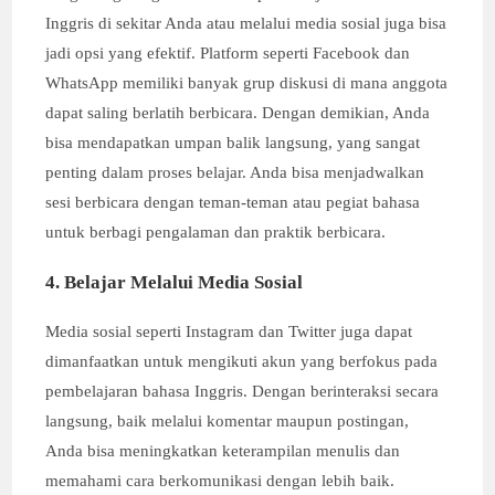
Inggris di sekitar Anda atau melalui media sosial juga bisa
jadi opsi yang efektif. Platform seperti Facebook dan
WhatsApp memiliki banyak grup diskusi di mana anggota
dapat saling berlatih berbicara. Dengan demikian, Anda
bisa mendapatkan umpan balik langsung, yang sangat
penting dalam proses belajar. Anda bisa menjadwalkan
sesi berbicara dengan teman-teman atau pegiat bahasa
untuk berbagi pengalaman dan praktik berbicara.
4. Belajar Melalui Media Sosial
Media sosial seperti Instagram dan Twitter juga dapat
dimanfaatkan untuk mengikuti akun yang berfokus pada
pembelajaran bahasa Inggris. Dengan berinteraksi secara
langsung, baik melalui komentar maupun postingan,
Anda bisa meningkatkan keterampilan menulis dan
memahami cara berkomunikasi dengan lebih baik.