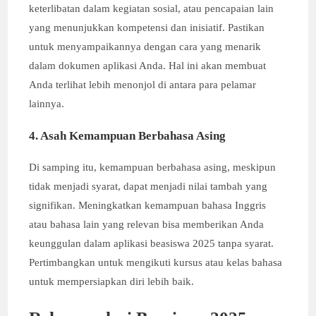
keterlibatan dalam kegiatan sosial, atau pencapaian lain
yang menunjukkan kompetensi dan inisiatif. Pastikan
untuk menyampaikannya dengan cara yang menarik
dalam dokumen aplikasi Anda. Hal ini akan membuat
Anda terlihat lebih menonjol di antara para pelamar
lainnya.
4. Asah Kemampuan Berbahasa Asing
Di samping itu, kemampuan berbahasa asing, meskipun
tidak menjadi syarat, dapat menjadi nilai tambah yang
signifikan. Meningkatkan kemampuan bahasa Inggris
atau bahasa lain yang relevan bisa memberikan Anda
keunggulan dalam aplikasi beasiswa 2025 tanpa syarat.
Pertimbangkan untuk mengikuti kursus atau kelas bahasa
untuk mempersiapkan diri lebih baik.