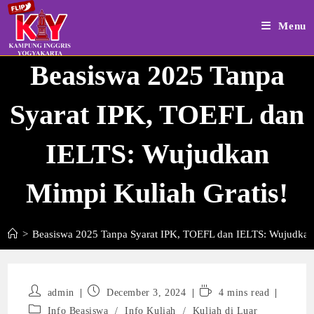
Skip
to
Menu
content
Beasiswa 2025 Tanpa
Syarat IPK, TOEFL dan
IELTS: Wujudkan
Mimpi Kuliah Gratis!
>
Beasiswa 2025 Tanpa Syarat IPK, TOEFL dan IELTS: Wujudkan 
Post
Post
Reading
admin
December 3, 2024
4 mins read
author:
published:
time:
Post
Info Beasiswa
/
Info Kuliah
/
Kuliah di Luar