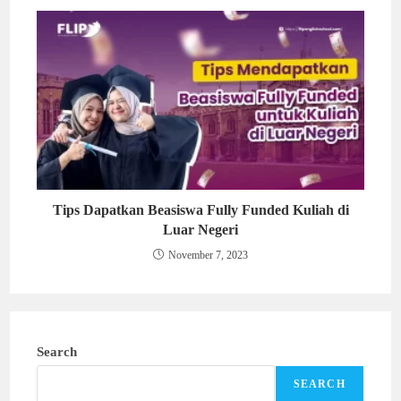
Tips Dapatkan Beasiswa Fully Funded Kuliah di
Luar Negeri
November 7, 2023
Search
SEARCH