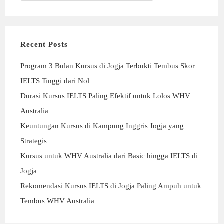
Recent Posts
Program 3 Bulan Kursus di Jogja Terbukti Tembus Skor
IELTS Tinggi dari Nol
Durasi Kursus IELTS Paling Efektif untuk Lolos WHV
Australia
Keuntungan Kursus di Kampung Inggris Jogja yang
Strategis
Kursus untuk WHV Australia dari Basic hingga IELTS di
Jogja
Rekomendasi Kursus IELTS di Jogja Paling Ampuh untuk
Tembus WHV Australia