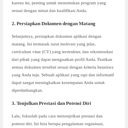
karena itu, penting untuk menemukan program yang
sesuai dengan minat dan kualifikasi Anda.
2. Persiapkan Dokumen dengan Matang
Selanjutnya, persiapkan dokumen aplikasi dengan
matang. Ini termasuk surat motivasi yang jelas,
curriculum vitae (CV) yang terstruktur, dan rekomendasi
dari pihak yang dapat menguatkan profil Anda. Pastikan
semua dokumen tersebut sesuai dengan kriteria beasiswa
yang Anda tuju. Sebuah aplikasi yang rapi dan informatif
dapat sangat meningkatkan kesempatan Anda untuk
dipertimbangkan.
3. Tonjolkan Prestasi dan Potensi Diri
Lalu, fokuslah pada cara menonjolkan prestasi dan
potensi diri. Ini bisa berupa pengalaman organisasi,