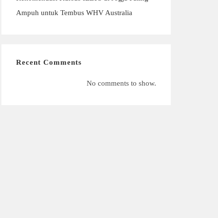
Ampuh untuk Tembus WHV Australia
Recent Comments
No comments to show.