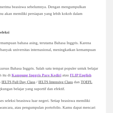
 penerima beasiswa sebelumnya. Dengan mengumpulkan
mu akan memiliki persiapan yang lebih kokoh dalam
eleksi
emampuan bahasa asing, terutama Bahasa Inggris. Karena
i banyak universitas internasional, meningkatkan kemampuan
ursus Bahasa Inggris. Salah satu tempat populer untuk belajar
h itu di
Kampung Inggris Pare Kediri
atau
FLIP English
s
IELTS Full Day Class
/
IELTS Intensive Class
dan
TOEFL
kungan belajar yang suportif dan efektif.
 seleksi beasiswa luar negeri. Setiap beasiswa memiliki
wawancara, atau pengumpulan portofolio. Kamu dapat mencari