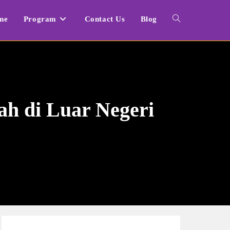
me
Program
Contact Us
Blog
Toggle
website
search
ah di Luar Negeri