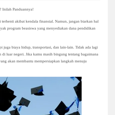
? Inilah Panduannya!
 terhenti akibat kendala finansial. Namun, jangan biarkan hal
anyak program beasiswa yang menyediakan dana pendidikan
 juga biaya hidup, transportasi, dan lain-lain. Tidak ada lagi
h di luar negeri. Jika kamu masih bingung tentang bagaimana
ng yang akan membantu mempersiapkan langkah menuju