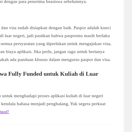
tasi dengan para penerima beasiswa sebelumnya.
dan visa sudah disiapkan dengan baik. Paspor adalah kunci
 luar negeri, jadi pastikan bahwa paspormu masih berlaku
ksa semua persyaratan yang diperlukan untuk mengajukan visa,
n biaya aplikasi. Jika perlu, jangan ragu untuk bertanya
apakah ada panduan khusus dalam mengurus paspor dan visa.
swa Fully Funded untuk Kuliah di Luar
untuk menghadapi proses aplikasi kuliah di luar negeri
n kendala bahasa menjadi penghalang, Yuk segera perkuat
hool!