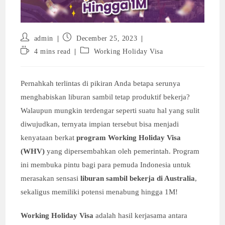
Post
Post
admin
December 25, 2023
author:
published:
Reading
Post
4 mins read
Working Holiday Visa
time:
category:
Pernahkah terlintas di pikiran Anda betapa serunya
menghabiskan liburan sambil tetap produktif bekerja?
Walaupun mungkin terdengar seperti suatu hal yang sulit
diwujudkan, ternyata impian tersebut bisa menjadi
kenyataan berkat
program Working Holiday Visa
(WHV)
yang dipersembahkan oleh pemerintah. Program
ini membuka pintu bagi para pemuda Indonesia untuk
merasakan sensasi
liburan sambil bekerja di Australia
,
sekaligus memiliki potensi menabung hingga 1M!
Working Holiday Visa
adalah hasil kerjasama antara