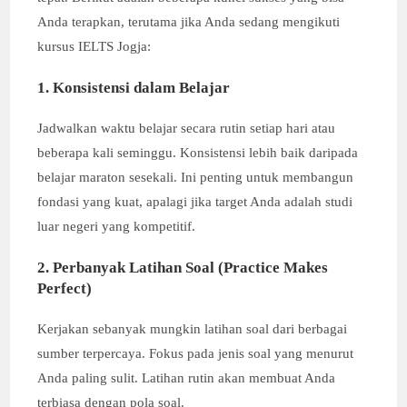
Anda terapkan, terutama jika Anda sedang mengikuti
kursus IELTS Jogja:
1. Konsistensi dalam Belajar
Jadwalkan waktu belajar secara rutin setiap hari atau
beberapa kali seminggu. Konsistensi lebih baik daripada
belajar maraton sesekali. Ini penting untuk membangun
fondasi yang kuat, apalagi jika target Anda adalah studi
luar negeri yang kompetitif.
2. Perbanyak Latihan Soal (Practice Makes
Perfect)
Kerjakan sebanyak mungkin latihan soal dari berbagai
sumber terpercaya. Fokus pada jenis soal yang menurut
Anda paling sulit. Latihan rutin akan membuat Anda
terbiasa dengan pola soal.