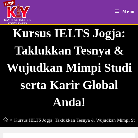
Skip
to
Menu
content
Kursus IELTS Jogja:
Taklukkan Tesnya &
Wujudkan Mimpi Studi
serta Karir Global
Anda!
>
Kursus IELTS Jogja: Taklukkan Tesnya & Wujudkan Mimpi Studi