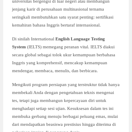
universitas bergengsi di luar negeri atau membangun
jenjang karir di perusahaan multinasional ternama
seringkali membutuhkan satu syarat penting: sertifikasi
kemahiran bahasa Inggris bertaraf internasional.
Di sinilah International
English Language Testing
System
(IELTS) memegang peranan vital. IELTS diakui
secara global sebagai tolok ukur kemampuan berbahasa
Inggris yang komprehensif, mencakup kemampuan
mendengar, membaca, menulis, dan berbicara.
Mengikuti program persiapan yang terstruktur tidak hanya
membekali Anda dengan pengetahuan teknis mengenai
tes, tetapi juga membangun kepercayaan diri untuk
menghadapi setiap sesi ujian. Kesuksesan dalam tes ini
membuka gerbang menuju berbagai peluang emas, mulai
dari mendapatkan beasiswa prestisius hingga diterima di