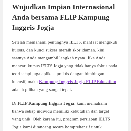
Wujudkan Impian Internasional
Anda bersama FLIP Kampung
Inggris Jogja
Setelah memahami pentingnya IELTS, manfaat mengikuti
kursus, dan kunci sukses meraih skor idaman, kini
saatnya Anda mengambil langkah nyata. Jika Anda
mencari kursus IELTS Jogja yang tidak hanya fokus pada
teori tetapi juga aplikasi praktis dengan bimbingan
intensif, maka
Kampung Inggris Jogja FLIP Education
adalah pilihan yang sangat tepat.
Di
FLIP Kampung Inggris Jogja
, kami memahami
bahwa setiap individu memiliki kebutuhan dan target
yang unik. Oleh karena itu, program persiapan IELTS
Jogja kami dirancang secara komprehensif untuk