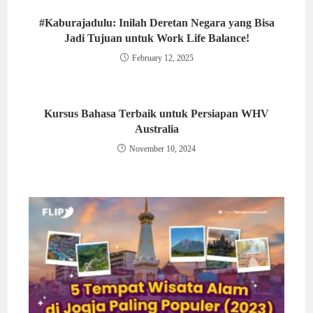
#Kaburajadulu: Inilah Deretan Negara yang Bisa
Jadi Tujuan untuk Work Life Balance!
February 12, 2025
Kursus Bahasa Terbaik untuk Persiapan WHV
Australia
November 10, 2024