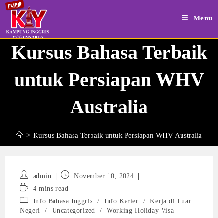
Skip
to
Menu
content
Kursus Bahasa Terbaik
untuk Persiapan WHV
Australia
>
Kursus Bahasa Terbaik untuk Persiapan WHV Australia
Post
Post
admin
November 10, 2024
author:
published:
Reading
4 mins read
time:
Post
Info Bahasa Inggris
/
Info Karier
/
Kerja di Luar
category:
Negeri
/
Uncategorized
/
Working Holiday Visa