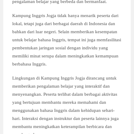
pengalaman belajar yang berbeda dan bermanfaat.
Kampung Inggris Jogja tidak hanya menarik peserta dari
lokal, tetapi juga dari berbagai daerah di Indonesia dan
bahkan dari luar negeri. Selain memberikan kesempatan
untuk belajar bahasa Inggris, tempat ini juga memfasilitasi
pembentukan jaringan sosial dengan individu yang
memiliki minat serupa dalam meningkatkan kemampuan
berbahasa Inggris.
Lingkungan di Kampung Inggris Jogja dirancang untuk
memberikan pengalaman belajar yang interaktif dan
menyenangkan. Peserta terlibat dalam berbagai aktivitas
yang bertujuan membantu mereka memahami dan
menggunakan bahasa Inggris dalam kehidupan sehari-
hari. Interaksi dengan instruktur dan peserta lainnya juga
membantu meningkatkan keterampilan berbicara dan