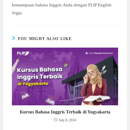
kemampuan bahasa Inggris Anda dengan FLIP English
Jogja.
YOU MIGHT ALSO LIKE
Kursus Bahasa Inggris Terbaik di Yogyakarta
July 8, 2024