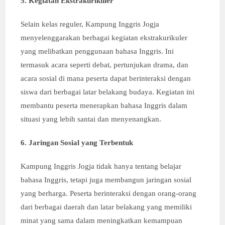
5. Kegiatan Ekstrakurikuler
Selain kelas reguler, Kampung Inggris Jogja
menyelenggarakan berbagai kegiatan ekstrakurikuler
yang melibatkan penggunaan bahasa Inggris. Ini
termasuk acara seperti debat, pertunjukan drama, dan
acara sosial di mana peserta dapat berinteraksi dengan
siswa dari berbagai latar belakang budaya. Kegiatan ini
membantu peserta menerapkan bahasa Inggris dalam
situasi yang lebih santai dan menyenangkan.
6. Jaringan Sosial yang Terbentuk
Kampung Inggris Jogja tidak hanya tentang belajar
bahasa Inggris, tetapi juga membangun jaringan sosial
yang berharga. Peserta berinteraksi dengan orang-orang
dari berbagai daerah dan latar belakang yang memiliki
minat yang sama dalam meningkatkan kemampuan