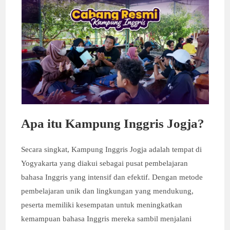
Apa itu Kampung Inggris Jogja?
Secara singkat, Kampung Inggris Jogja adalah tempat di
Yogyakarta yang diakui sebagai pusat pembelajaran
bahasa Inggris yang intensif dan efektif. Dengan metode
pembelajaran unik dan lingkungan yang mendukung,
peserta memiliki kesempatan untuk meningkatkan
kemampuan bahasa Inggris mereka sambil menjalani