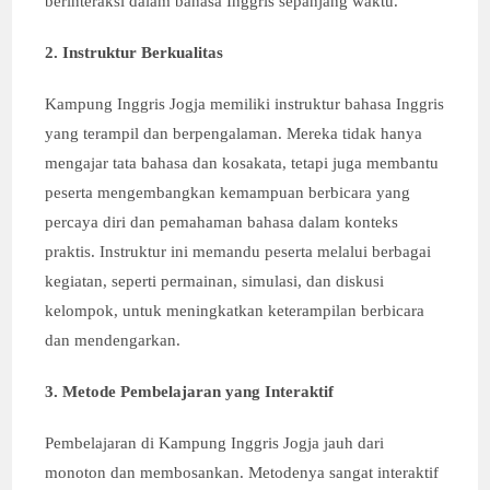
berinteraksi dalam bahasa Inggris sepanjang waktu.
2. Instruktur Berkualitas
Kampung Inggris Jogja memiliki instruktur bahasa Inggris
yang terampil dan berpengalaman. Mereka tidak hanya
mengajar tata bahasa dan kosakata, tetapi juga membantu
peserta mengembangkan kemampuan berbicara yang
percaya diri dan pemahaman bahasa dalam konteks
praktis. Instruktur ini memandu peserta melalui berbagai
kegiatan, seperti permainan, simulasi, dan diskusi
kelompok, untuk meningkatkan keterampilan berbicara
dan mendengarkan.
3. Metode Pembelajaran yang Interaktif
Pembelajaran di Kampung Inggris Jogja jauh dari
monoton dan membosankan. Metodenya sangat interaktif