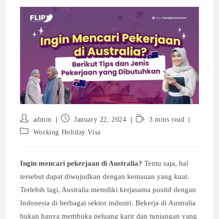
Post
Post
Reading
admin
January 22, 2024
3 mins read
author:
published:
time:
Post
Working Holiday Visa
category:
Ingin mencari pekerjaan di Australia?
Tentu saja, hal
tersebut dapat diwujudkan dengan kemauan yang kuat.
Terlebih lagi, Australia memiliki kerjasama positif dengan
Indonesia di berbagai sektor industri. Bekerja di Australia
bukan hanya membuka peluang karir dan tunjangan yang