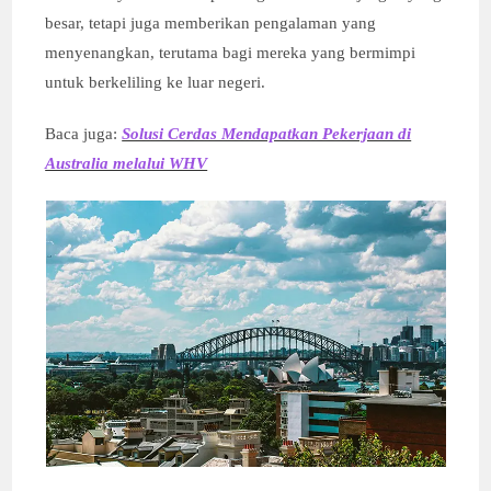
besar, tetapi juga memberikan pengalaman yang
menyenangkan, terutama bagi mereka yang bermimpi
untuk berkeliling ke luar negeri.
Baca juga:
Solusi Cerdas Mendapatkan Pekerjaan di
Australia melalui WHV