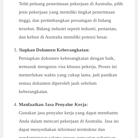
Teliti peluang penerimaan pekerjaan di Australia, pilih
jenis pekerjaan yang memiliki tingkat penerimaan
tinggi, dan pertimbangkan persaingan di bidang
tersebut. Bidang industri seperti industri, pertanian,
dan kebun di Australia memiliki potensi besar.
Siapkan Dokumen Keberangkatan:
Persiapkan dokumen keberangkatan dengan baik,
termasuk mengurus visa khusus pekerja. Proses ini
memerlukan waktu yang cukup lama, jadi pastikan
semua dokumen diperoleh jauh sebelum
keberangkatan.
Manfaatkan Jasa Penyalur Kerja:
Gunakan jasa penyalur kerja yang dapat membantu
Anda dalam mencari pekerjaan di Australia. Jasa ini
dapat menyediakan informasi terstruktur dan
pendampingan selama proses pencarian pekerjaan.