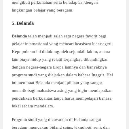
mengikuti perkuliahan serta beradaptasi dengan
lingkungan belajar yang beragam.
5. Belanda
Belanda
telah menjadi salah satu negara favorit bagi
pelajar internasional yang mencari beasiswa luar negeri.
Kepopuleran ini didukung oleh sejumlah faktor, antara
lain biaya hidup yang relatif terjangkau dibandingkan
dengan negara-negara Eropa lainnya dan banyaknya
program studi yang diajarkan dalam bahasa Inggris. Hal
ini membuat Belanda menjadi pilihan yang sangat
menarik bagi mahasiswa asing yang ingin mendapatkan
pendidikan berkualitas tanpa harus mempelajari bahasa
lokal secara mendalam.
Program studi yang ditawarkan di Belanda sangat
beragam, mencakup bidang sains, teknologi, seni, dan