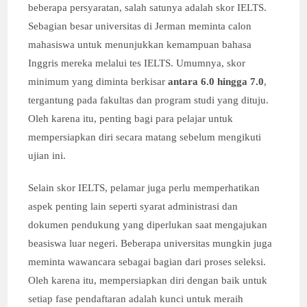
beberapa persyaratan, salah satunya adalah skor IELTS.
Sebagian besar universitas di Jerman meminta calon
mahasiswa untuk menunjukkan kemampuan bahasa
Inggris mereka melalui tes IELTS. Umumnya, skor
minimum yang diminta berkisar
antara 6.0 hingga 7.0
,
tergantung pada fakultas dan program studi yang dituju.
Oleh karena itu, penting bagi para pelajar untuk
mempersiapkan diri secara matang sebelum mengikuti
ujian ini.
Selain skor IELTS, pelamar juga perlu memperhatikan
aspek penting lain seperti syarat administrasi dan
dokumen pendukung yang diperlukan saat mengajukan
beasiswa luar negeri. Beberapa universitas mungkin juga
meminta wawancara sebagai bagian dari proses seleksi.
Oleh karena itu, mempersiapkan diri dengan baik untuk
setiap fase pendaftaran adalah kunci untuk meraih