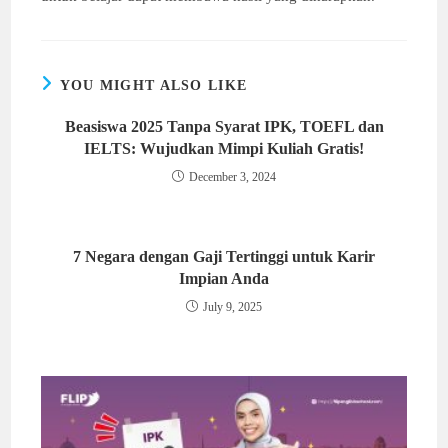
YOU MIGHT ALSO LIKE
Beasiswa 2025 Tanpa Syarat IPK, TOEFL dan
IELTS: Wujudkan Mimpi Kuliah Gratis!
December 3, 2024
7 Negara dengan Gaji Tertinggi untuk Karir
Impian Anda
July 9, 2025