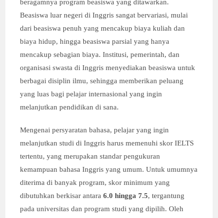
beragamnya program beasiswa yang ditawarkan.
Beasiswa luar negeri di Inggris sangat bervariasi, mulai
dari beasiswa penuh yang mencakup biaya kuliah dan
biaya hidup, hingga beasiswa parsial yang hanya
mencakup sebagian biaya. Institusi, pemerintah, dan
organisasi swasta di Inggris menyediakan beasiswa untuk
berbagai disiplin ilmu, sehingga memberikan peluang
yang luas bagi pelajar internasional yang ingin
melanjutkan pendidikan di sana.
Mengenai persyaratan bahasa, pelajar yang ingin
melanjutkan studi di Inggris harus memenuhi skor IELTS
tertentu, yang merupakan standar pengukuran
kemampuan bahasa Inggris yang umum. Untuk umumnya
diterima di banyak program, skor minimum yang
dibutuhkan berkisar antara
6.0 hingga 7.5
, tergantung
pada universitas dan program studi yang dipilih. Oleh