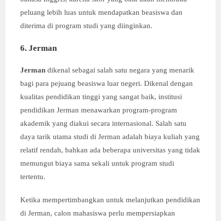
peluang lebih luas untuk mendapatkan beasiswa dan
diterima di program studi yang diinginkan.
6. Jerman
Jerman
dikenal sebagai salah satu negara yang menarik
bagi para pejuang beasiswa luar negeri. Dikenal dengan
kualitas pendidikan tinggi yang sangat baik, institusi
pendidikan Jerman menawarkan program-program
akademik yang diakui secara internasional. Salah satu
daya tarik utama studi di Jerman adalah biaya kuliah yang
relatif rendah, bahkan ada beberapa universitas yang tidak
memungut biaya sama sekali untuk program studi
tertentu.
Ketika mempertimbangkan untuk melanjutkan pendidikan
di Jerman, calon mahasiswa perlu mempersiapkan